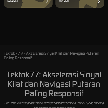
KLIK DISINI
KLIK DISINI
Tektok77 ?? Akselerasi Sinyal Kilat dan Navigasi Putaran
Paling Responsif
Tektok77: Akselerasi Sinyal
Kilat dan Navigasi Putaran
Paling Responsif
Pacu ritme kemenanganmu malam ini tanpa hambatan bersama Tektok77 yang disokong
oleh optimasi server generasi terbaru.