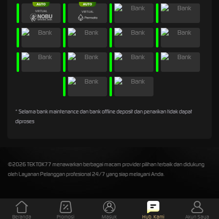
* Selama bank maintenance dan bank offline deposit dan penarikan tidak dapat
diproses
©2026 TEKTOK77 menawarkan berbagai macam provider pilihan terbaik dan didukung
oleh Layanan Pelanggan profesional 24/7 yang siap melayani Anda.
Beranda
Promosi
Masuk
Hub. Kami
Akun Saya