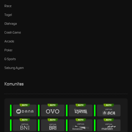
Race
Togel
Olahraga
Crash Game
Arcade
Poker
E-Sports
Sabung Ayam
Komunitas