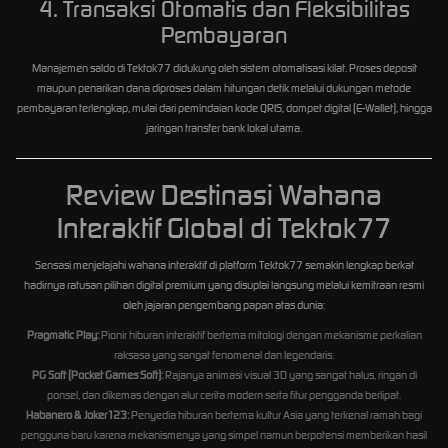
4. Transaksi Otomatis dan Fleksibilitas
Pembayaran
Manajemen saldo di Tektok77 didukung oleh sistem otomatisasi kilat. Proses deposit
maupun penarikan dana diproses dalam hitungan detik melalui dukungan metode
pembayaran terlengkap, mulai dari pemindaian kode QRIS, dompet digital (E-Wallet), hingga
jaringan transfer bank lokal utama.
Review Destinasi Wahana
Interaktif Global di Tektok77
Sensasi menjelajahi wahana interaktif di platform Tektok77 semakin lengkap berkat
hadirnya ratusan pilihan digital premium yang disuplai langsung melalui kemitraan resmi
oleh jajaran pengembang papan atas dunia:
Pragmatic Play:
Pionir hiburan interaktif bertema mitologi dengan mekanisme perkalian
raksasa yang sangat fenomenal dan legendaris.
PG Soft (Pocket Games Soft):
Rajanya animasi visual 3D yang sangat halus, ringan di
ponsel, dan dikemas dengan alur cerita modern serta fitur pengganda berlipat.
Habanero & Joker123:
Penyedia hiburan bertema kultur Asia yang terkenal ramah bagi
pengguna baru karena mekanismenya yang simpel namun berpotensi memberikan hasil