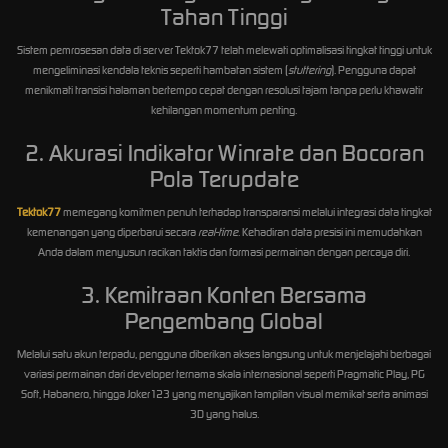
Tahan Tinggi
Sistem pemrosesan data di server Tektok77 telah melewati optimalisasi tingkat tinggi untuk
mengeliminasi kendala teknis seperti hambatan sistem (
stuttering
). Pengguna dapat
menikmati transisi halaman bertempo cepat dengan resolusi tajam tanpa perlu khawatir
kehilangan momentum penting.
2. Akurasi Indikator Winrate dan Bocoran
Pola Terupdate
Tektok77
memegang komitmen penuh terhadap transparansi melalui integrasi data tingkat
kemenangan yang diperbarui secara
real-time
. Kehadiran data presisi ini memudahkan
Anda dalam menyusun racikan taktis dan formasi permainan dengan percaya diri.
3. Kemitraan Konten Bersama
Pengembang Global
Melalui satu akun terpadu, pengguna diberikan akses langsung untuk menjelajahi berbagai
variasi permainan dari developer ternama skala internasional seperti Pragmatic Play, PG
Soft, Habanero, hingga Joker123 yang menyajikan tampilan visual memikat serta animasi
3D yang halus.