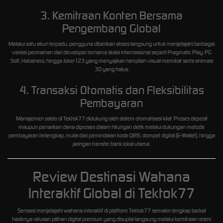
3. Kemitraan Konten Bersama
Pengembang Global
Melalui satu akun terpadu, pengguna diberikan akses langsung untuk menjelajahi berbagai
variasi permainan dari developer ternama skala internasional seperti Pragmatic Play, PG
Soft, Habanero, hingga Joker123 yang menyajikan tampilan visual memikat serta animasi
3D yang halus.
4. Transaksi Otomatis dan Fleksibilitas
Pembayaran
Manajemen saldo di Tektok77 didukung oleh sistem otomatisasi kilat. Proses deposit
maupun penarikan dana diproses dalam hitungan detik melalui dukungan metode
pembayaran terlengkap, mulai dari pemindaian kode QRIS, dompet digital (E-Wallet), hingga
jaringan transfer bank lokal utama.
Review Destinasi Wahana
Interaktif Global di Tektok77
Sensasi menjelajahi wahana interaktif di platform Tektok77 semakin lengkap berkat
hadirnya ratusan pilihan digital premium yang disuplai langsung melalui kemitraan resmi