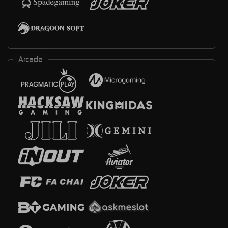
Arcade