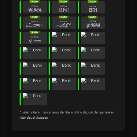
* Selama bank maintenance dan bank offline deposit dan penarikan
tidak dapat diproses