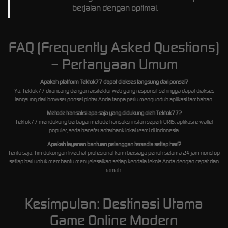
berjalan dengan optimal.
FAQ (Frequently Asked Questions)
– Pertanyaan Umum
Apakah platform Tektok77 dapat diakses langsung dari ponsel?
Ya, Tektok77 dirancang dengan arsitektur web yang responsif sehingga dapat diakses
langsung dari browser ponsel pintar Anda tanpa perlu mengunduh aplikasi tambahan.
Metode transaksi apa saja yang didukung oleh Tektok77?
Tektok77 mendukung berbagai metode transaksi instan seperti QRIS, aplikasi e-wallet
populer, serta transfer antarbank lokal resmi di Indonesia.
Apakah layanan bantuan pelanggan tersedia setiap hari?
Tentu saja. Tim dukungan livechat profesional kami bersiaga penuh selama 24 jam nonstop
setiap hari untuk membantu menyelesaikan setiap kendala teknis Anda dengan cepat dan
ramah.
Kesimpulan: Destinasi Utama
Game Online Modern