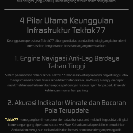
fitur navigasi yang Anda tuju akan langsung terbuka dalam sekejap mata.
4 Pilar Utama Keunggulan
Infrastruktur Tektok77
Keunggulan operasional Tektok77 dibangun di atas pondasi teknologi yang kokoh demi
memastikan kenyamanan berselancar yang memuaskan:
1. Engine Navigasi Anti-Lag Berdaya
Tahan Tinggi
Sistem pemrosesan data di server Tektok77 telah melewati optimalisasi tingkat tinggi untuk
mengeliminasi kendala teknis seperti hambatan sistem (
stuttering
). Pengguna dapat
menikmati transisi halaman bertempo cepat dengan resolusi tajam tanpa perlu khawatir
kehilangan momentum penting.
2. Akurasi Indikator Winrate dan Bocoran
Pola Terupdate
Tektok77
memegang komitmen penuh terhadap transparansi melalui integrasi data tingkat
kemenangan yang diperbarui secara
real-time
. Kehadiran data presisi ini memudahkan
Anda dalam menyusun racikan taktis dan formasi permainan dengan percaya diri.