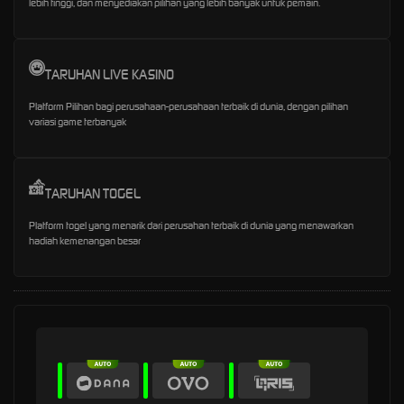
lebih tinggi, dan menyediakan pilihan yang lebih banyak untuk pemain.
TARUHAN LIVE KASINO
Platform Pilihan bagi perusahaan-perusahaan terbaik di dunia, dengan pilihan
variasi game terbanyak
TARUHAN TOGEL
Platform togel yang menarik dari perusahan terbaik di dunia yang menawarkan
hadiah kemenangan besar