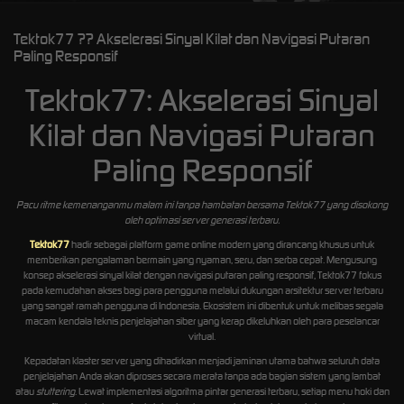
Tektok77 ?? Akselerasi Sinyal Kilat dan Navigasi Putaran
Paling Responsif
Tektok77: Akselerasi Sinyal
Kilat dan Navigasi Putaran
Paling Responsif
Pacu ritme kemenanganmu malam ini tanpa hambatan bersama Tektok77 yang disokong
oleh optimasi server generasi terbaru.
Tektok77
hadir sebagai platform game online modern yang dirancang khusus untuk
memberikan pengalaman bermain yang nyaman, seru, dan serba cepat. Mengusung
konsep akselerasi sinyal kilat dengan navigasi putaran paling responsif, Tektok77 fokus
pada kemudahan akses bagi para pengguna melalui dukungan arsitektur server terbaru
yang sangat ramah pengguna di Indonesia. Ekosistem ini dibentuk untuk melibas segala
macam kendala teknis penjelajahan siber yang kerap dikeluhkan oleh para peselancar
virtual.
Kepadatan klaster server yang dihadirkan menjadi jaminan utama bahwa seluruh data
penjelajahan Anda akan diproses secara merata tanpa ada bagian sistem yang lambat
atau
stuttering
. Lewat implementasi algoritma pintar generasi terbaru, setiap menu hoki dan