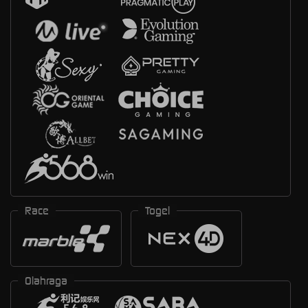
Race
Togel
Olahraga