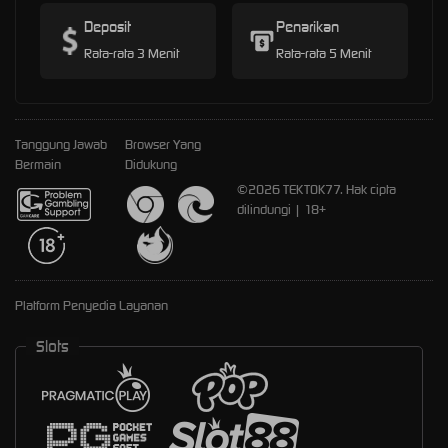
Deposit
Penarikan
Rata-rata 3 Menit
Rata-rata 5 Menit
Tanggung Jawab
Browser Yang
Bermain
Didukung
©2026 TEKTOK77. Hak cipta
dilindungi | 18+
Platform Penyedia Layanan
Slots