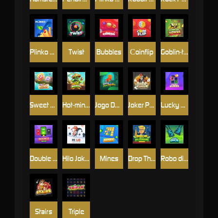
Plinko 1000
Twist
Bubbles
Сoinflip
Goblin-tower
Sweet Keno
Hot-mines
Jogo Do Bicho
Joker Poker
Lucky mines
Double Online
Hilo Joker
Mines
Drop The Billionaire
Robo dice
Stairs
Triple