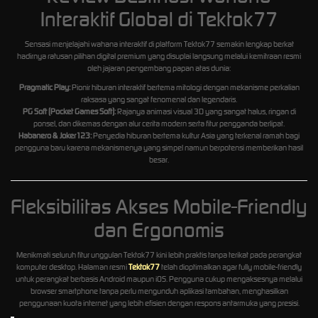
Interaktif Global di Tektok77
Sensasi menjelajahi wahana interaktif di platform Tektok77 semakin lengkap berkat
hadirnya ratusan pilihan digital premium yang disuplai langsung melalui kemitraan resmi
oleh jajaran pengembang papan atas dunia:
Pragmatic Play:
Pionir hiburan interaktif bertema mitologi dengan mekanisme perkalian
raksasa yang sangat fenomenal dan legendaris.
PG Soft (Pocket Games Soft):
Rajanya animasi visual 3D yang sangat halus, ringan di
ponsel, dan dikemas dengan alur cerita modern serta fitur pengganda berlipat.
Habanero & Joker123:
Penyedia hiburan bertema kultur Asia yang terkenal ramah bagi
pengguna baru karena mekanismenya yang simpel namun berpotensi memberikan hasil
besar.
Fleksibilitas Akses Mobile-Friendly
dan Ergonomis
Menikmati seluruh fitur unggulan Tektok77 kini lebih praktis tanpa terikat pada perangkat
komputer desktop. Halaman resmi
Tektok77
telah dioptimalkan agar fully mobile-friendly
untuk perangkat berbasis Android maupun iOS. Pengguna cukup mengaksesnya melalui
browser smartphone tanpa perlu mengunduh aplikasi tambahan, menghasilkan
penggunaan kuota internet yang lebih efisien dengan respons antarmuka yang presisi.