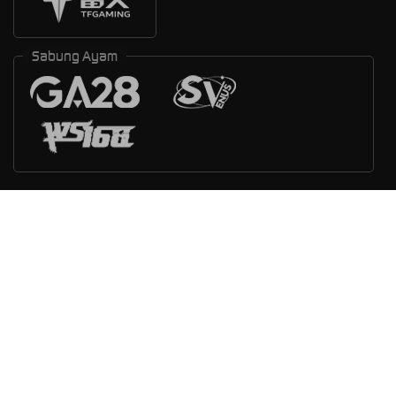
Sabung Ayam