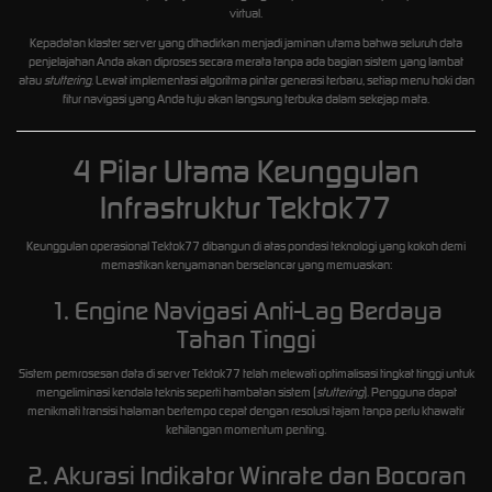
virtual.
Kepadatan klaster server yang dihadirkan menjadi jaminan utama bahwa seluruh data
penjelajahan Anda akan diproses secara merata tanpa ada bagian sistem yang lambat
atau
stuttering
. Lewat implementasi algoritma pintar generasi terbaru, setiap menu hoki dan
fitur navigasi yang Anda tuju akan langsung terbuka dalam sekejap mata.
4 Pilar Utama Keunggulan
Infrastruktur Tektok77
Keunggulan operasional Tektok77 dibangun di atas pondasi teknologi yang kokoh demi
memastikan kenyamanan berselancar yang memuaskan:
1. Engine Navigasi Anti-Lag Berdaya
Tahan Tinggi
Sistem pemrosesan data di server Tektok77 telah melewati optimalisasi tingkat tinggi untuk
mengeliminasi kendala teknis seperti hambatan sistem (
stuttering
). Pengguna dapat
menikmati transisi halaman bertempo cepat dengan resolusi tajam tanpa perlu khawatir
kehilangan momentum penting.
2. Akurasi Indikator Winrate dan Bocoran