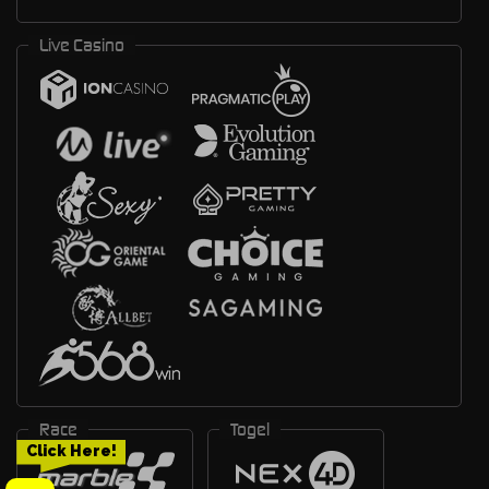
Live Casino
Race
Togel
Click Here!