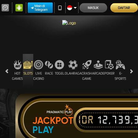
Main di
MASUK
DAFTAR
Telegram
HOT
SLOTS
LIVE
RACE
TOGEL
OLAHRAGA
CRASH
ARCADE
POKER
E-
SABUN
GAMES
CASINO
GAME
SPORTS
AYAM
IDR
12,739,
JACKPOT
PLAY