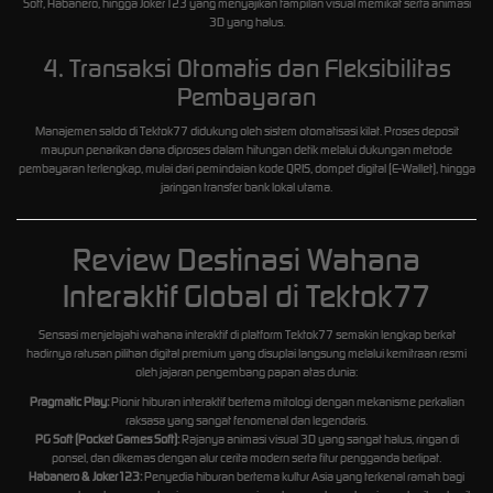
Soft, Habanero, hingga Joker123 yang menyajikan tampilan visual memikat serta animasi
3D yang halus.
4. Transaksi Otomatis dan Fleksibilitas
Pembayaran
Manajemen saldo di Tektok77 didukung oleh sistem otomatisasi kilat. Proses deposit
maupun penarikan dana diproses dalam hitungan detik melalui dukungan metode
pembayaran terlengkap, mulai dari pemindaian kode QRIS, dompet digital (E-Wallet), hingga
jaringan transfer bank lokal utama.
Review Destinasi Wahana
Interaktif Global di Tektok77
Sensasi menjelajahi wahana interaktif di platform Tektok77 semakin lengkap berkat
hadirnya ratusan pilihan digital premium yang disuplai langsung melalui kemitraan resmi
oleh jajaran pengembang papan atas dunia:
Pragmatic Play:
Pionir hiburan interaktif bertema mitologi dengan mekanisme perkalian
raksasa yang sangat fenomenal dan legendaris.
PG Soft (Pocket Games Soft):
Rajanya animasi visual 3D yang sangat halus, ringan di
ponsel, dan dikemas dengan alur cerita modern serta fitur pengganda berlipat.
Habanero & Joker123:
Penyedia hiburan bertema kultur Asia yang terkenal ramah bagi