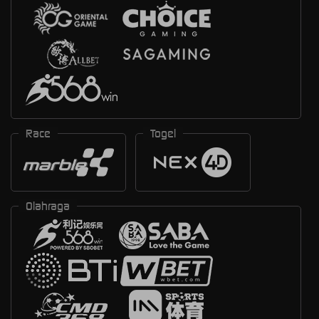
Race
Togel
Olahraga