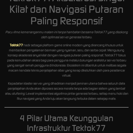
Kilat dan Navigasi Putaran
Paling Responsif
Pacu ritme kemenanganmu malam ini tanpa hambatan bersama Tektok77 yang disokong
oleh optimasi server generasi terbaru.
Tektok77
hadir sebagai platform game online modern yang dirancang khusus untuk
memberikan pengalaman bermain yang nyaman, seru, dan serba cepat. Mengusung
konsep akselerasi sinyal kilat dengan navigasi putaran paling responsif, Tektok77 fokus
pada kemudahan akses bagi para pengguna melalui dukungan arsitektur server terbaru
yang sangat ramah pengguna di Indonesia. Ekosistem ini dibentuk untuk melibas segala
macam kendala teknis penjelajahan siber yang kerap dikeluhkan oleh para peselancar
virtual.
Kepadatan klaster server yang dihadirkan menjadi jaminan utama bahwa seluruh data
penjelajahan Anda akan diproses secara merata tanpa ada bagian sistem yang lambat
atau
stuttering
. Lewat implementasi algoritma pintar generasi terbaru, setiap menu hoki dan
fitur navigasi yang Anda tuju akan langsung terbuka dalam sekejap mata.
4 Pilar Utama Keunggulan
Infrastruktur Tektok77