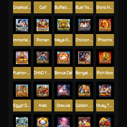
Greatest Circus
Golf
Buffalo Burst
Bust Treasury
Stone Hominid
Immortal Heroes
Roman
Maya King
Chicken Dinner
Phoenix
Fushen Coming
ZHAO YUN
Bonus Cat
Bengal Tiger
Rich Now
Egypt Dynasty
Arab
Dracula
Golden Eye
Muay Thai