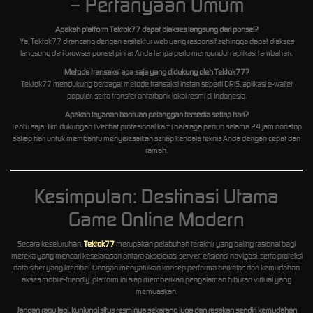
– Pertanyaan Umum
Apakah platform Tektok77 dapat diakses langsung dari ponsel?
Ya, Tektok77 dirancang dengan arsitektur web yang responsif sehingga dapat diakses
langsung dari browser ponsel pintar Anda tanpa perlu mengunduh aplikasi tambahan.
Metode transaksi apa saja yang didukung oleh Tektok77?
Tektok77 mendukung berbagai metode transaksi instan seperti QRIS, aplikasi e-wallet
populer, serta transfer antarbank lokal resmi di Indonesia.
Apakah layanan bantuan pelanggan tersedia setiap hari?
Tentu saja. Tim dukungan livechat profesional kami bersiaga penuh selama 24 jam nonstop
setiap hari untuk membantu menyelesaikan setiap kendala teknis Anda dengan cepat dan
ramah.
Kesimpulan: Destinasi Utama
Game Online Modern
Secara keseluruhan,
Tektok77
merupakan pelabuhan terakhir yang paling rasional bagi
mereka yang mencari keselarasan antara akselerasi server, efisiensi navigasi, serta proteksi
data siber yang kredibel. Dengan menyatukan konsep performa berkelas dan kemudahan
akses mobile-friendly, platform ini siap memberikan pengalaman hiburan virtual yang
memuaskan.
Jangan ragu lagi, kunjungi situs resminya sekarang juga dan rasakan sendiri kemudahan