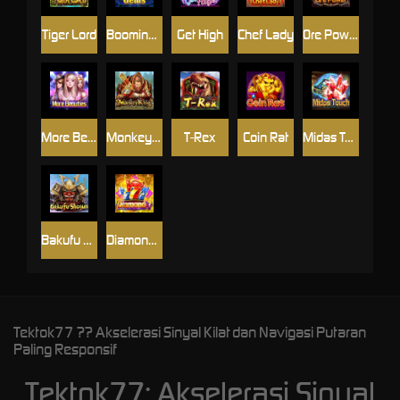
Tiger Lord
Booming Gems
Get High
Chef Lady
Ore Power
More Beauties
Monkey King
T-Rex
Coin Rat
Midas Touch
Bakufu Shogun
Diamond 7
Tektok77 ?? Akselerasi Sinyal Kilat dan Navigasi Putaran
Paling Responsif
Tektok77: Akselerasi Sinyal