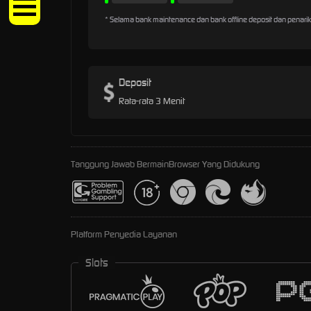
* Selama bank maintenance dan bank offline deposit dan penarik
Deposit
Rata-rata 3 Menit
Tanggung Jawab Bermain
Browser Yang Didukung
Platform Penyedia Layanan
Slots