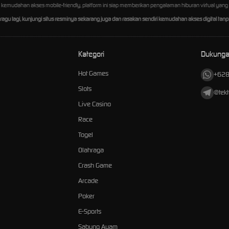
 kemudahan akses mobile-friendly, platform ini siap memberikan pengalaman hiburan virtual ya
ragu lagi, kunjungi situs resminya sekarang juga dan rasakan sendiri kemudahan akses digital tanp
Kategori
Dukung
Hot Games
+62
Slots
@tek
Live Casino
Race
Togel
Olahraga
Crash Game
Arcade
Poker
E-Sports
Sabung Ayam