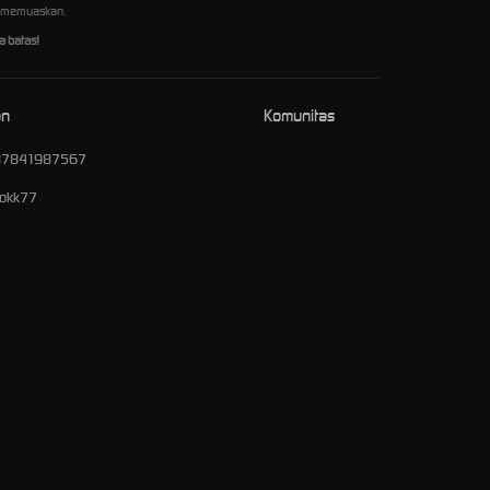
ng memuaskan.
a batas!
an
Komunitas
87841987567
tokk77