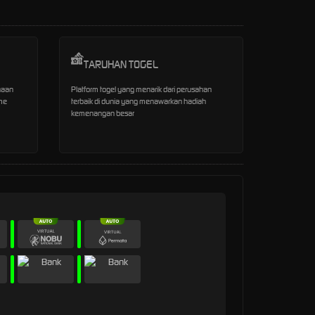
TARUHAN TOGEL
haan
Platform togel yang menarik dari perusahan
ame
terbaik di dunia yang menawarkan hadiah
kemenangan besar