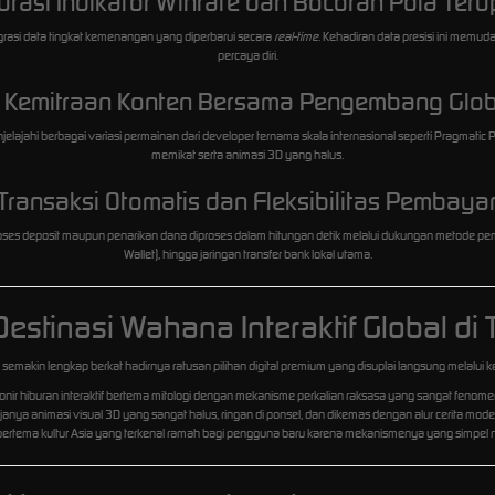
urasi Indikator Winrate dan Bocoran Pola Ter
rasi data tingkat kemenangan yang diperbarui secara
real-time
. Kehadiran data presisi ini mem
percaya diri.
. Kemitraan Konten Bersama Pengembang Glob
elajahi berbagai variasi permainan dari developer ternama skala internasional seperti Pragmatic 
memikat serta animasi 3D yang halus.
 Transaksi Otomatis dan Fleksibilitas Pembaya
roses deposit maupun penarikan dana diproses dalam hitungan detik melalui dukungan metode pemb
Wallet), hingga jaringan transfer bank lokal utama.
estinasi Wahana Interaktif Global di
7 semakin lengkap berkat hadirnya ratusan pilihan digital premium yang disuplai langsung melalui
onir hiburan interaktif bertema mitologi dengan mekanisme perkalian raksasa yang sangat fenomen
anya animasi visual 3D yang sangat halus, ringan di ponsel, dan dikemas dengan alur cerita modern
ertema kultur Asia yang terkenal ramah bagi pengguna baru karena mekanismenya yang simpel 