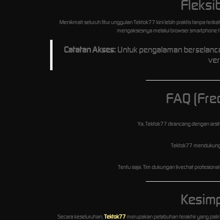
Fleksi
Menikmati seluruh fitur unggulan Tektok77 kini lebih praktis tanpa ter
mengaksesnya melalui browser smartphone ta
Catatan Akses:
Untuk pengalaman berselancar
ver
FAQ (Fre
Ya, Tektok77 dirancang dengan arsit
Tektok77 mendukung ber
Tentu saja. Tim dukungan livechat profesion
Kesimp
Secara keseluruhan,
Tektok77
merupakan pelabuhan terakhir yang paling