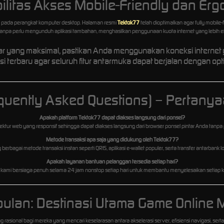
bilitas Akses Mobile-Friendly dan Er
ikat pada perangkat komputer desktop. Halaman resmi
Tektok77
telah dioptimalkan agar fully mobil
npa perlu mengunduh aplikasi tambahan, menghasilkan penggunaan kuota internet yang lebih efi
 yang maksimal, pastikan Anda menggunakan koneksi internet y
si terbaru agar seluruh fitur antarmuka dapat berjalan dengan opt
quently Asked Questions) – Pertan
Apakah platform Tektok77 dapat diakses langsung dari ponsel?
ektur web yang responsif sehingga dapat diakses langsung dari browser ponsel pintar Anda tanp
Metode transaksi apa saja yang didukung oleh Tektok77?
bagai metode transaksi instan seperti QRIS, aplikasi e-wallet populer, serta transfer antarbank lo
Apakah layanan bantuan pelanggan tersedia setiap hari?
al kami bersiaga penuh selama 24 jam nonstop setiap hari untuk membantu menyelesaikan setiap
ulan: Destinasi Utama Game Online
 rasional bagi mereka yang mencari keselarasan antara akselerasi server, efisiensi navigasi, ser