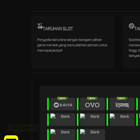
TARUHAN SLOT
TA
Penyedia slot online dengan beragam pilihan
Sportsb
game menarik yang memudahkan pemain untuk
menawar
mencapai jackpot
tinggi,
banyak 
Click Here!