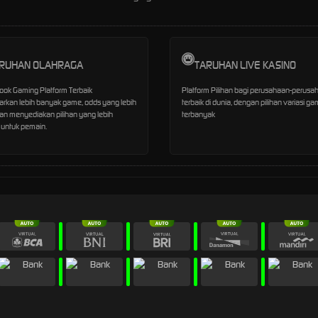
RUHAN OLAHRAGA
TARUHAN LIVE KASINO
ook Gaming Platform Terbaik
Platform Pilihan bagi perusahaan-perusa
kan lebih banyak game, odds yang lebih
terbaik di dunia, dengan pilihan variasi g
 dan menyediakan pilihan yang lebih
terbanyak
untuk pemain.