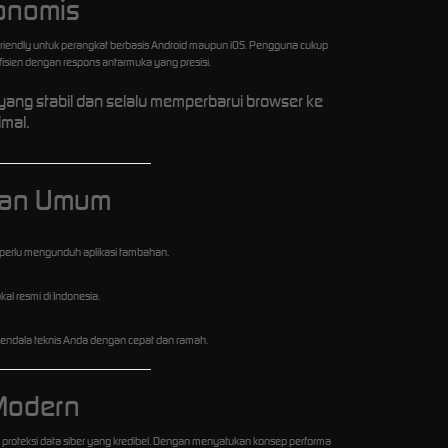
gonomis
e-friendly untuk perangkat berbasis Android maupun iOS. Pengguna cukup
sien dengan respons antarmuka yang presisi.
ang stabil dan selalu memperbarui browser ke
imal.
yaan Umum
a perlu mengunduh aplikasi tambahan.
kal resmi di Indonesia.
 kendala teknis Anda dengan cepat dan ramah.
 Modern
ta proteksi data siber yang kredibel. Dengan menyatukan konsep performa