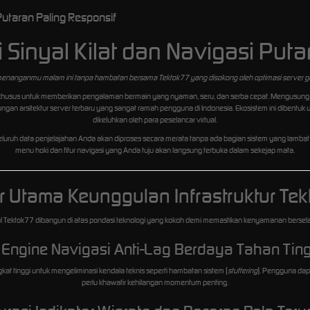
Putaran Paling Responsif
 Sinyal Kilat dan Navigasi Put
menanganmu malam ini tanpa hambatan bersama Tektok77 yang disokong oleh optimasi server gen
husus untuk memberikan pengalaman bermain yang nyaman, seru, dan serba cepat. Mengusung kons
an arsitektur server terbaru yang sangat ramah pengguna di Indonesia. Ekosistem ini dibentuk u
dikeluhkan oleh para peselancar virtual.
luruh data penjelajahan Anda akan diproses secara merata tanpa ada bagian sistem yang lambat
menu hoki dan fitur navigasi yang Anda tuju akan langsung terbuka dalam sekejap mata.
ar Utama Keunggulan Infrastruktur Te
l Tektok77 dibangun di atas pondasi teknologi yang kokoh demi memastikan kenyamanan berse
 Engine Navigasi Anti-Lag Berdaya Tahan Tin
kat tinggi untuk mengeliminasi kendala teknis seperti hambatan sistem (
stuttering
). Pengguna dap
perlu khawatir kehilangan momentum penting.