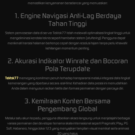
memastikan kenyamanan berselancar yang memuaskan:
1. Engine Navigasi Anti-Lag Berdaya
Tahan Tinggi
Sistem pemrosesan data di server Tektok77 telah melewati optimalisasi tingkat tinggi untuk
mengeliminasi kendala teknis seperti hambatan sistem (
stuttering
). Pengguna dapat
menikmati transisi halaman bertempo cepat dengan resolusi tajam tanpa perlu khawatir
kehilangan momentum penting.
2. Akurasi Indikator Winrate dan Bocoran
Pola Terupdate
Tektok77
memegang komitmen penuh terhadap transparansi melalui integrasi data tingkat
kemenangan yang diperbarui secara
real-time
. Kehadiran data presisi ini memudahkan
Anda dalam menyusun racikan taktis dan formasi permainan dengan percaya diri.
3. Kemitraan Konten Bersama
Pengembang Global
Melalui satu akun terpadu, pengguna diberikan akses langsung untuk menjelajahi berbagai
variasi permainan dari developer ternama skala internasional seperti Pragmatic Play, PG
Soft, Habanero, hingga Joker123 yang menyajikan tampilan visual memikat serta animasi
3D yang halus.