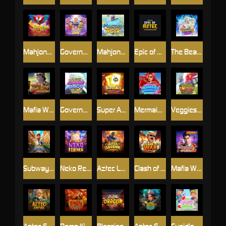
Mahjong of the Phoenix
Government Joke
Mahjong of the White Tiger
Epic of Aztec
The Beat of Olympus 1000
Mafia Ways
Government Disco
Super Ace X
Mermaid's Market
Veggies Bonanza
Subway Runner
Neko Reborn
Aztec Legend
Clash of War
Mafia Ways II : Metro Haven Heist