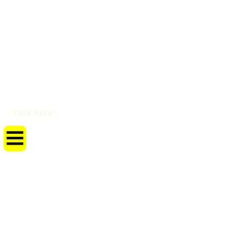
Click Here!