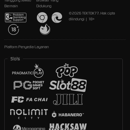
Tanggung Jawab
Browser Yang
Bermain
Didukung
©2026 TEKTOK77. Hak cipta
dilindungi | 18+
Platform Penyedia Layanan
Slots