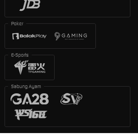
Poker
E-Sports
Sabung Ayam