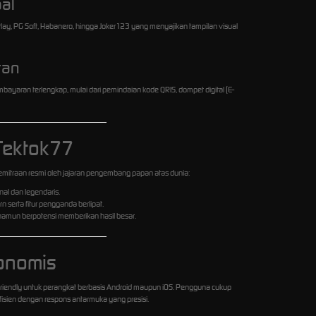
al
Play, PG Soft, Habanero, hingga Joker123 yang menyajikan tampilan visual
ran
ayaran terlengkap, mulai dari pemindaian kode QRIS, dompet digital (E-
 Tektok77
 kemitraan resmi oleh jajaran pengembang papan atas dunia:
al dan legendaris.
 serta fitur pengganda berlipat.
namun berpotensi memberikan hasil besar.
gonomis
e-friendly untuk perangkat berbasis Android maupun iOS. Pengguna cukup
sien dengan respons antarmuka yang presisi.