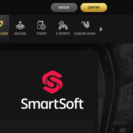
MASUK
DAFTAR
 GAME
ARCADE
POKER
E-SPORTS
SABUNG AYAM
PROMOSI