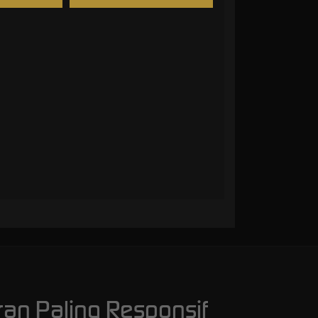
aran Paling Responsif