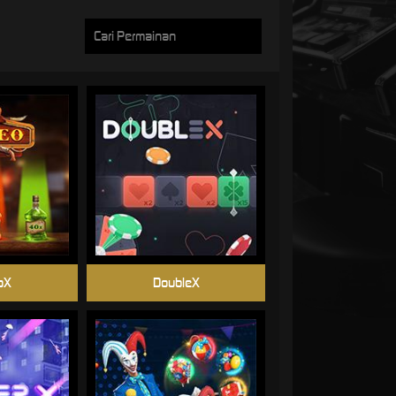
oX
DoubleX