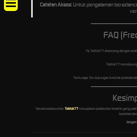
Catatan Akses:
Untuk pengalaman berselancar
ver
FAQ (Fre
Ya, Tektok77 dirancang dengan arsit
Tektok77 mendukung ber
Tentu saja. Tim dukungan livechat profesion
Kesimp
Secara keseluruhan,
Tektok77
merupakan pelabuhan terakhir yang paling
berkelas dan
Jangan 