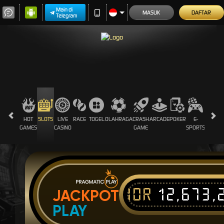
Main di
MASUK
DAFTAR
Telegram
HOT
SLOTS
LIVE
RACE
TOGEL
OLAHRAGA
CRASH
ARCADE
POKER
E-
SABUN
GAMES
CASINO
GAME
SPORTS
AYAM
IDR
12,673,
JACKPOT
PLAY