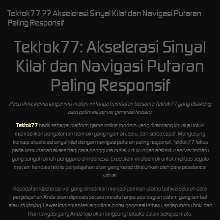
Tektok77 ?? Akselerasi Sinyal Kilat dan Navigasi Putaran
Paling Responsif
Tektok77: Akselerasi Sinyal
Kilat dan Navigasi Putaran
Paling Responsif
Pacu ritme kemenanganmu malam ini tanpa hambatan bersama Tektok77 yang disokong
oleh optimasi server generasi terbaru.
Tektok77
hadir sebagai platform game online modern yang dirancang khusus untuk
memberikan pengalaman bermain yang nyaman, seru, dan serba cepat. Mengusung
konsep akselerasi sinyal kilat dengan navigasi putaran paling responsif, Tektok77 fokus
pada kemudahan akses bagi para pengguna melalui dukungan arsitektur server terbaru
yang sangat ramah pengguna di Indonesia. Ekosistem ini dibentuk untuk melibas segala
macam kendala teknis penjelajahan siber yang kerap dikeluhkan oleh para peselancar
virtual.
Kepadatan klaster server yang dihadirkan menjadi jaminan utama bahwa seluruh data
penjelajahan Anda akan diproses secara merata tanpa ada bagian sistem yang lambat
atau
stuttering
. Lewat implementasi algoritma pintar generasi terbaru, setiap menu hoki dan
fitur navigasi yang Anda tuju akan langsung terbuka dalam sekejap mata.