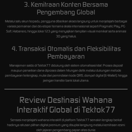
3. Kemitraan Konten Bersama
Pengembang Global
Melalui satu akun terpadu, pengguna diberikan akses langsung untuk menjelajahi berbagai
variasi permainan dari developer ternama skala internasional seperti Pragmatic Play, PG
Soft, Habanero, hingga Joker123 yang menyajikan tampilan visual memikat serta animasi
3D yang halus.
4. Transaksi Otomatis dan Fleksibilitas
Pembayaran
Manajemen saldo di Tektok77 didukung oleh sistem otomatisasi kilat. Proses deposit
maupun penarikan dana diproses dalam hitungan detik melalui dukungan metode
pembayaran terlengkap, mulai dari pemindaian kode QRIS, dompet digital (E-Wallet), hingga
jaringan transfer bank lokal utama.
Review Destinasi Wahana
Interaktif Global di Tektok77
Sensasi menjelajahi wahana interaktif di platform Tektok77 semakin lengkap berkat
hadirnya ratusan pilihan digital premium yang disuplai langsung melalui kemitraan resmi
oleh jajaran pengembang papan atas dunia: