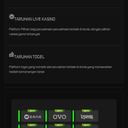
TARUHAN LIVE KASINO
Platform Pilihan bagi perusahaan-perusahaan terbaik di dunia, dengan pilihan
variasi game terbanyak
TARUHAN TOGEL
Platform togel yang menarik dari perusahan terbaik di dunia yang menawarkan
hadiah kemenangan besar