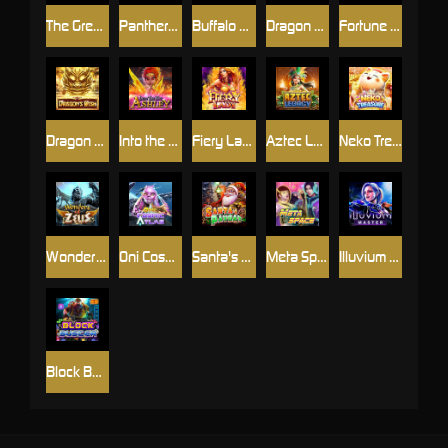
The Great Sorcery
Panthera Pardus
Buffalo Blaze
Dragon Treasure
Fortune Realm
Dragon Wish
Into the Fay: Ashley
Fiery Lady
Aztec Legacy
Neko Treasure
Wonders of Zeus
Oni Cosmic Atlas
Santa's Payday
Meta Space
Illuvium Master
Block Buster