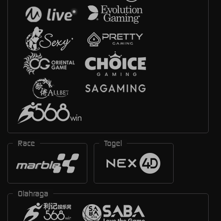
Race
Togel
Olahraga