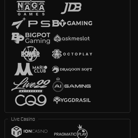
Live Casino