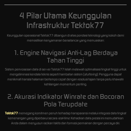
4 Pilar Utama Keunggulan
Infrastruktur Tektok77
Keunggulan operasional Tektok77 dibangun di atas pondasi teknologi yang kokoh demi
memastikan kenyamanan berselancar yang memuaskan:
1. Engine Navigasi Anti-Lag Berdaya
Tahan Tinggi
Sistem pemrosesan data di server Tektok77 telah melewati optimalisasi tingkat tinggi untuk
mengeliminasi kendala teknis seperti hambatan sistem (
stuttering
). Pengguna dapat
menikmati transisi halaman bertempo cepat dengan resolusi tajam tanpa perlu khawatir
kehilangan momentum penting.
2. Akurasi Indikator Winrate dan Bocoran
Pola Terupdate
Tektok77
memegang komitmen penuh terhadap transparansi melalui integrasi data tingkat
kemenangan yang diperbarui secara
real-time
. Kehadiran data presisi ini memudahkan
Anda dalam menyusun racikan taktis dan formasi permainan dengan percaya diri.