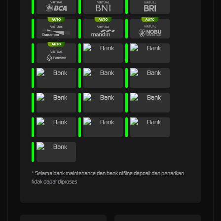
* Selama bank maintenance dan bank offline deposit dan penarikan
tidak dapat diproses