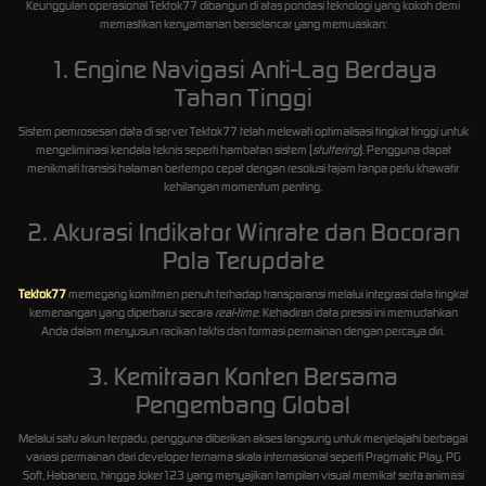
Keunggulan operasional Tektok77 dibangun di atas pondasi teknologi yang kokoh demi
memastikan kenyamanan berselancar yang memuaskan:
1. Engine Navigasi Anti-Lag Berdaya
Tahan Tinggi
Sistem pemrosesan data di server Tektok77 telah melewati optimalisasi tingkat tinggi untuk
mengeliminasi kendala teknis seperti hambatan sistem (
stuttering
). Pengguna dapat
menikmati transisi halaman bertempo cepat dengan resolusi tajam tanpa perlu khawatir
kehilangan momentum penting.
2. Akurasi Indikator Winrate dan Bocoran
Pola Terupdate
Tektok77
memegang komitmen penuh terhadap transparansi melalui integrasi data tingkat
kemenangan yang diperbarui secara
real-time
. Kehadiran data presisi ini memudahkan
Anda dalam menyusun racikan taktis dan formasi permainan dengan percaya diri.
3. Kemitraan Konten Bersama
Pengembang Global
Melalui satu akun terpadu, pengguna diberikan akses langsung untuk menjelajahi berbagai
variasi permainan dari developer ternama skala internasional seperti Pragmatic Play, PG
Soft, Habanero, hingga Joker123 yang menyajikan tampilan visual memikat serta animasi