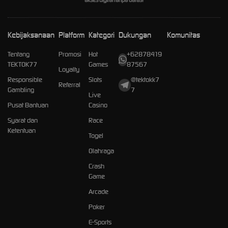
akses digital tanpa batas!
Kebijaksanaan
Platform
Kategori
Dukungan
Komunitas
Tentang
Promosi
Hot
+62878419
TEKTOK77
Games
87567
Loyalty
Responsible
Slots
@tektokk7
Referral
Gambling
7
Live
Pusat Bantuan
Casino
Syarat dan
Race
Ketentuan
Togel
Olahraga
Crash
Game
Arcade
Poker
E-Sports