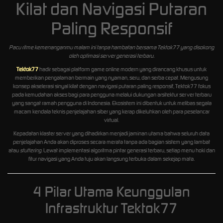
Kilat dan Navigasi Putaran
Paling Responsif
Pacu ritme kemenanganmu malam ini tanpa hambatan bersama Tektok77 yang disokong
oleh optimasi server generasi terbaru.
Tektok77
hadir sebagai platform game online modern yang dirancang khusus untuk
memberikan pengalaman bermain yang nyaman, seru, dan serba cepat. Mengusung
konsep akselerasi sinyal kilat dengan navigasi putaran paling responsif, Tektok77 fokus
pada kemudahan akses bagi para pengguna melalui dukungan arsitektur server terbaru
yang sangat ramah pengguna di Indonesia. Ekosistem ini dibentuk untuk melibas segala
macam kendala teknis penjelajahan siber yang kerap dikeluhkan oleh para peselancar
virtual.
Kepadatan klaster server yang dihadirkan menjadi jaminan utama bahwa seluruh data
penjelajahan Anda akan diproses secara merata tanpa ada bagian sistem yang lambat
atau
stuttering
. Lewat implementasi algoritma pintar generasi terbaru, setiap menu hoki dan
fitur navigasi yang Anda tuju akan langsung terbuka dalam sekejap mata.
4 Pilar Utama Keunggulan
Infrastruktur Tektok77