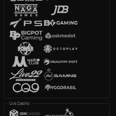
Live Casino