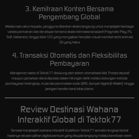
3. Kemitraan Konten Bersama
Pengembang Global
Melalui satu akun terpadu, pengguna diberikan akses langsung untuk menjelajahi berbagai
variasi permainan dari developer ternama skala internasional seperti Pragmatic Play, PG
Soft, Habanero, hingga Joker123 yang menyajikan tampilan visual memikat serta animasi
3D yang halus.
4. Transaksi Otomatis dan Fleksibilitas
Pembayaran
Manajemen saldo di Tektok77 didukung oleh sistem otomatisasi kilat. Proses deposit
maupun penarikan dana diproses dalam hitungan detik melalui dukungan metode
pembayaran terlengkap, mulai dari pemindaian kode QRIS, dompet digital (E-Wallet), hingga
jaringan transfer bank lokal utama.
Review Destinasi Wahana
Interaktif Global di Tektok77
Sensasi menjelajahi wahana interaktif di platform Tektok77 semakin lengkap berkat
hadirnya ratusan pilihan digital premium yang disuplai langsung melalui kemitraan resmi