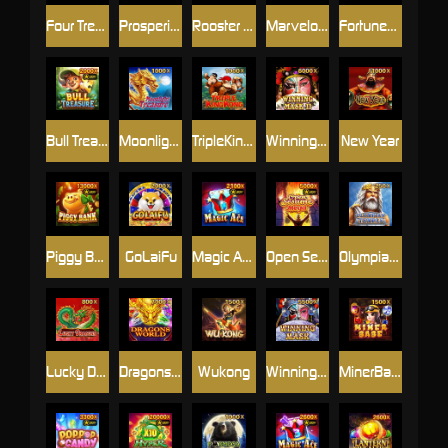
Four Treasures
Prosperity Tiger
Rooster In Love
MarvelousIV
FortuneHorse
Bull Treasure
Moonlight Treasure
TripleKingKong
Winning Mask II
New Year
Piggy Bank
GoLaiFu
Magic Ace
Open Sesame Mega
Olympian Temple
Lucky Dragons
DragonsWorld
Wukong
Winning Mask
MinerBabe