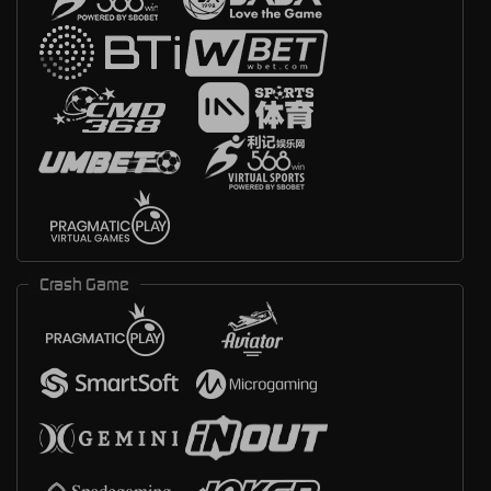
Crash Game