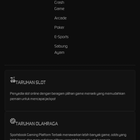
Crash
Game
Arcade
Poker
E-Sports
Sabung
Ayam
TARUHAN SLOT
Penyedia slot online dengan beragam pilihan game menarik yang memudahkan
pemain untuk mencapai jackpot
TARUHAN OLAHRAGA
Sportsbook Gaming Platform Terbaik menawarkan lebih banyak game, odds yang
lebih tinggi, dan menyediakan pilihan yang lebih banyak untuk pemain.