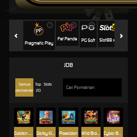
i
i
i
i
i
Facha
Fat Panda
Slot88 x PP
PG Soft
Pragmatic Play
JDB
Semua
Top
Slots
permainan
20
Golden Hoof Quest
Derby King
Poseidon
Wild Bronco
Cyber Bounty 4096