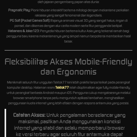
oleh jajaran pengembang papan atas dunia:
Pragmatic Play:
Pionir hiburan interaktif bertema mitologi dengan mekanisme perkalian
raksasa yang sangat fenomenal dan legendaris.
PG Soft (Pocket Games Soft):
Rajanya animasi visual 3D yang sangat halus, ringan di
ponsel, dan dikemas dengan alur cerita modern serta fitur pengganda berlipat.
Habanero & Joker123:
Penyedia hiburan bertema kultur Asia yang terkenal ramah bagi
pengguna baru karena mekanismenya yang simpel namun berpotensi memberikan hasil
besar.
Fleksibilitas Akses Mobile-Friendly
dan Ergonomis
Menikmati seluruh fitur unggulan Tektok77 kini lebih praktis tanpa terikat pada perangkat
komputer desktop. Halaman resmi
Tektok77
telah dioptimalkan agar fully mobile-friendly
untuk perangkat berbasis Android maupun iOS. Pengguna cukup mengaksesnya melalui
browser smartphone tanpa perlu mengunduh aplikasi tambahan, menghasilkan
penggunaan kuota internet yang lebih efisien dengan respons antarmuka yang presisi.
Catatan Akses:
Untuk pengalaman berselancar yang
maksimal, pastikan Anda menggunakan koneksi
internet yang stabil dan selalu memperbarui browser
ke versi terbaru agar seluruh fitur antarmuka dapat