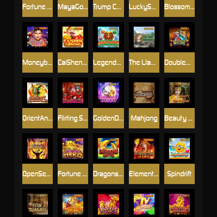
Fortune Treasure
MayaGoldCrazy
Trump Card
LuckySeven
Blossom of Wealth
Moneybags Man 2
CaiShen Coming
Legendary5
The Llama Adventure
DoubleWilds
OrientAnimals
Flirting Scholar Tang
GoldenDisco
Mahjong
Beauty And The Kingdom
OpenSesameII
Fortune Neko
DragonsGate
Elemental Link Fire
Spindrift