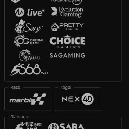
Race
Togel
Olahraga