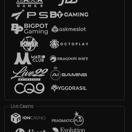
Live Casino