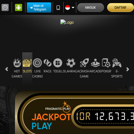
Main di
MASUK
DAFTAR
Telegram
HOT
SLOTS
LIVE
RACE
TOGEL
OLAHRAGA
CRASH
ARCADE
POKER
E-
SABUN
GAMES
CASINO
GAME
SPORTS
AYAM
IDR
12,673,
JACKPOT
PLAY