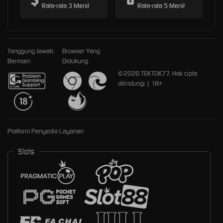
Rata-rata 3 Menit
Rata-rata 5 Menit
Tanggung Jawab
Browser Yang
Bermain
Didukung
©2026 TEKTOK77. Hak cipta
dilindungi | 18+
Platform Penyedia Layanan
Slots