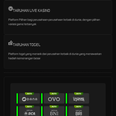
TARUHAN LIVE KASINO
Platform Pilihan bagi perusahaan-perusahaan terbaik di dunia, dengan pilihan
variasi game terbanyak
TARUHAN TOGEL
Platform togel yang menarik dari perusahan terbaik di dunia yang menawarkan
hadiah kemenangan besar