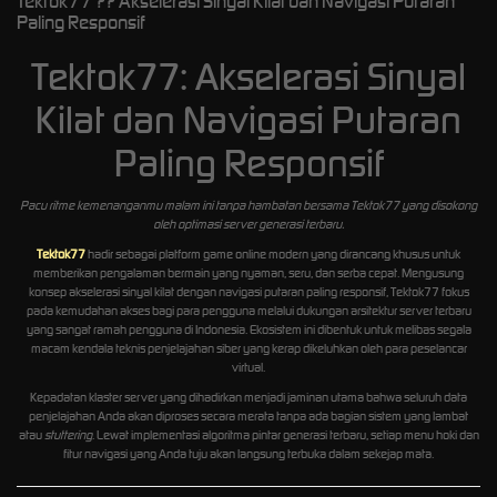
Tektok77 ?? Akselerasi Sinyal Kilat dan Navigasi Putaran
Paling Responsif
Tektok77: Akselerasi Sinyal
Kilat dan Navigasi Putaran
Paling Responsif
Pacu ritme kemenanganmu malam ini tanpa hambatan bersama Tektok77 yang disokong
oleh optimasi server generasi terbaru.
Tektok77
hadir sebagai platform game online modern yang dirancang khusus untuk
memberikan pengalaman bermain yang nyaman, seru, dan serba cepat. Mengusung
konsep akselerasi sinyal kilat dengan navigasi putaran paling responsif, Tektok77 fokus
pada kemudahan akses bagi para pengguna melalui dukungan arsitektur server terbaru
yang sangat ramah pengguna di Indonesia. Ekosistem ini dibentuk untuk melibas segala
macam kendala teknis penjelajahan siber yang kerap dikeluhkan oleh para peselancar
virtual.
Kepadatan klaster server yang dihadirkan menjadi jaminan utama bahwa seluruh data
penjelajahan Anda akan diproses secara merata tanpa ada bagian sistem yang lambat
atau
stuttering
. Lewat implementasi algoritma pintar generasi terbaru, setiap menu hoki dan
fitur navigasi yang Anda tuju akan langsung terbuka dalam sekejap mata.