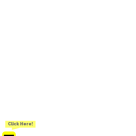
Click Here!