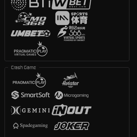
Crash Game