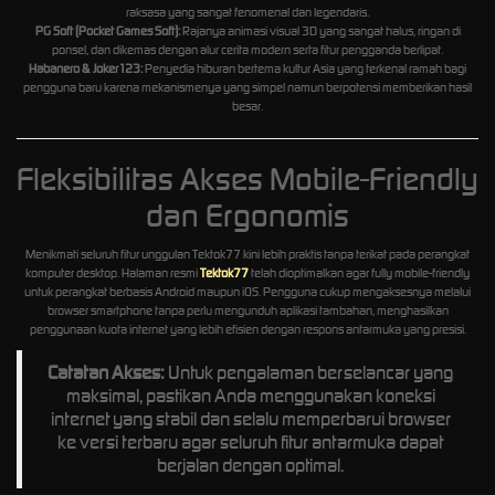
raksasa yang sangat fenomenal dan legendaris.
PG Soft (Pocket Games Soft):
Rajanya animasi visual 3D yang sangat halus, ringan di
ponsel, dan dikemas dengan alur cerita modern serta fitur pengganda berlipat.
Habanero & Joker123:
Penyedia hiburan bertema kultur Asia yang terkenal ramah bagi
pengguna baru karena mekanismenya yang simpel namun berpotensi memberikan hasil
besar.
Fleksibilitas Akses Mobile-Friendly
dan Ergonomis
Menikmati seluruh fitur unggulan Tektok77 kini lebih praktis tanpa terikat pada perangkat
komputer desktop. Halaman resmi
Tektok77
telah dioptimalkan agar fully mobile-friendly
untuk perangkat berbasis Android maupun iOS. Pengguna cukup mengaksesnya melalui
browser smartphone tanpa perlu mengunduh aplikasi tambahan, menghasilkan
penggunaan kuota internet yang lebih efisien dengan respons antarmuka yang presisi.
Catatan Akses:
Untuk pengalaman berselancar yang
maksimal, pastikan Anda menggunakan koneksi
internet yang stabil dan selalu memperbarui browser
ke versi terbaru agar seluruh fitur antarmuka dapat
berjalan dengan optimal.