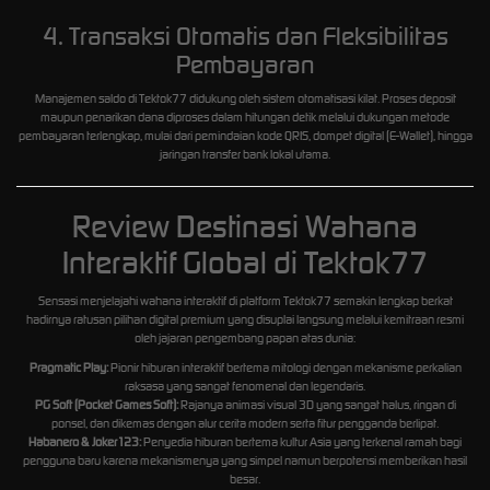
4. Transaksi Otomatis dan Fleksibilitas
Pembayaran
Manajemen saldo di Tektok77 didukung oleh sistem otomatisasi kilat. Proses deposit
maupun penarikan dana diproses dalam hitungan detik melalui dukungan metode
pembayaran terlengkap, mulai dari pemindaian kode QRIS, dompet digital (E-Wallet), hingga
jaringan transfer bank lokal utama.
Review Destinasi Wahana
Interaktif Global di Tektok77
Sensasi menjelajahi wahana interaktif di platform Tektok77 semakin lengkap berkat
hadirnya ratusan pilihan digital premium yang disuplai langsung melalui kemitraan resmi
oleh jajaran pengembang papan atas dunia:
Pragmatic Play:
Pionir hiburan interaktif bertema mitologi dengan mekanisme perkalian
raksasa yang sangat fenomenal dan legendaris.
PG Soft (Pocket Games Soft):
Rajanya animasi visual 3D yang sangat halus, ringan di
ponsel, dan dikemas dengan alur cerita modern serta fitur pengganda berlipat.
Habanero & Joker123:
Penyedia hiburan bertema kultur Asia yang terkenal ramah bagi
pengguna baru karena mekanismenya yang simpel namun berpotensi memberikan hasil
besar.