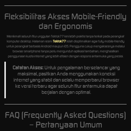
Fleksibilitas Akses Mobile-Friendly
dan Ergonomis
Menikmati seluruh fitur unggulan Tektok77 kini lebih praktis tanpa terikat pada perangkat
komputer desktop. Halaman resmi
Tektok77
telah dioptimalkan agar fully mobile-friendly
untuk perangkat berbasis Android maupun iOS. Pengguna cukup mengaksesnya melalui
browser smartphone tanpa perlu mengunduh aplikasi tambahan, menghasilkan
penggunaan kuota internet yang lebih efisien dengan respons antarmuka yang presisi.
Catatan Akses:
Untuk pengalaman berselancar yang
maksimal, pastikan Anda menggunakan koneksi
internet yang stabil dan selalu memperbarui browser
ke versi terbaru agar seluruh fitur antarmuka dapat
berjalan dengan optimal.
FAQ (Frequently Asked Questions)
– Pertanyaan Umum