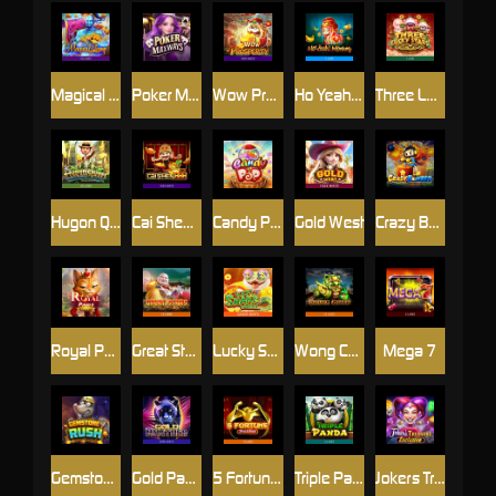
Magical Lamp
Poker Maxways
Wow Prosperity
Ho Yeah Monkey
Three Lucky Stars
Hugon Quest
Cai Shen 888
Candy Pop
Gold West
Crazy Bomber
Royal Paws Maxways
Great Stars
Lucky Snake Wheel
Wong Choy
Mega 7
Gemstone Rush
Gold Panther
5 Fortune SA
Triple Panda
Jokers Treasure Exclusive