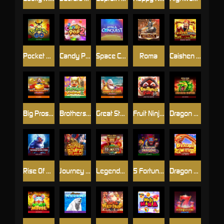
Pocket Mon Go
Candy Pop 2
Space Conquest
Roma
Caishen Deluxe Maxways
Big Prosperity SA
Brothers Kingdom 2
Great Stars SA
Fruit Ninja Fury
Dragon Empire
Rise Of Werewolves
Journey to the Wild
Legendary Beasts Saga
5 Fortune Dragons
Dragon Wish