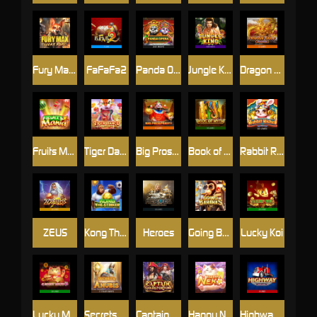
Fury Max Lucky Road
FaFaFa2
Panda Opera
Jungle King
Dragon Gold SA
Fruits Mania
Tiger Dance
Big Prosperity
Book of Myth
Rabbit Riches
ZEUS
Kong The Striker
Heroes
Going Bananas Inc
Lucky Koi
Lucky Meow
Secrets of Anubis
Captain Golds Fortune
Happy Neko
Highway Fortune