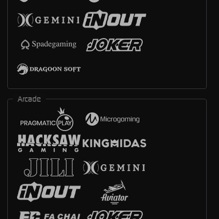
Arcade