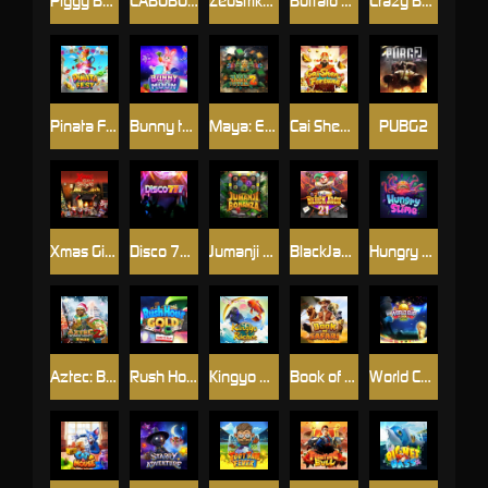
Piggy Bank Gold 2
LABUBU: Fall In Wild
Zeustrike Xmas
Buffalo Rush
Crazy Bounty: Jackpot
Pinata Fest
Bunny to the Moon
Maya: Elemental Totem 2
Cai Shen Fortune
PUBG2
Xmas Gift Delight
Disco 777
Jumanji Bonanza
BlackJack21
Hungry Slime
Aztec: Bonus Hunt 2 Xmas
Rush Hour Gold
Kingyo Riches
Book of Safari
World Cup Final