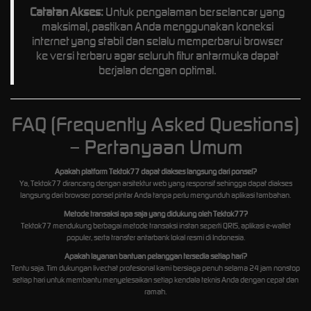
Catatan Akses:
Untuk pengalaman berselancar yang
maksimal, pastikan Anda menggunakan koneksi
internet yang stabil dan selalu memperbarui browser
ke versi terbaru agar seluruh fitur antarmuka dapat
berjalan dengan optimal.
FAQ (Frequently Asked Questions)
– Pertanyaan Umum
Apakah platform Tektok77 dapat diakses langsung dari ponsel?
Ya, Tektok77 dirancang dengan arsitektur web yang responsif sehingga dapat diakses
langsung dari browser ponsel pintar Anda tanpa perlu mengunduh aplikasi tambahan.
Metode transaksi apa saja yang didukung oleh Tektok77?
Tektok77 mendukung berbagai metode transaksi instan seperti QRIS, aplikasi e-wallet
populer, serta transfer antarbank lokal resmi di Indonesia.
Apakah layanan bantuan pelanggan tersedia setiap hari?
Tentu saja. Tim dukungan livechat profesional kami bersiaga penuh selama 24 jam nonstop
setiap hari untuk membantu menyelesaikan setiap kendala teknis Anda dengan cepat dan
ramah.