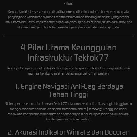
virtual.
Kepadatan klaster server yang dihadirkan menjadi jaminan utama bahwa seluruh data
penjelajahan Anda akan diproses secara merata tanpa ada bagian sistem yang lambat
atau
stuttering
. Lewat implementasi algoritma pintar generasi terbaru, setiap menu hoki dan
fitur navigasi yang Anda tuju akan langsung terbuka dalam sekejap mata.
4 Pilar Utama Keunggulan
Infrastruktur Tektok77
Keunggulan operasional Tektok77 dibangun di atas pondasi teknologi yang kokoh demi
memastikan kenyamanan berselancar yang memuaskan:
1. Engine Navigasi Anti-Lag Berdaya
Tahan Tinggi
Sistem pemrosesan data di server Tektok77 telah melewati optimalisasi tingkat tinggi untuk
mengeliminasi kendala teknis seperti hambatan sistem (
stuttering
). Pengguna dapat
menikmati transisi halaman bertempo cepat dengan resolusi tajam tanpa perlu khawatir
kehilangan momentum penting.
2. Akurasi Indikator Winrate dan Bocoran