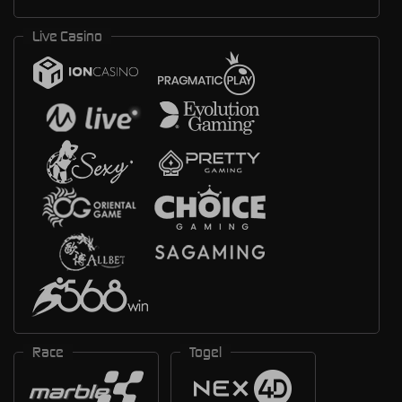
Live Casino
Race
Togel