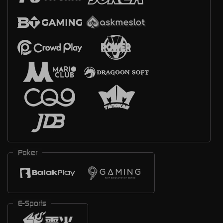
Poker
E-Sports